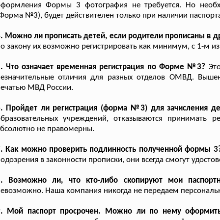
оформления Формы 3 фотография не требуется. Но необ
Форма №3), будет действителен только при наличии паспорта
. Можно ли прописать детей, если родители прописаны в д
о закону их возможно регистрировать как минимум, с 1-м из
5. Что означает временная регистрация по Форме №3?
Это
незначительные отличия для разных отделов ОМВД. Вышен
ечатью МВД России.
6. Пройдет ли регистрация (форма №3) для зачисления д
образовательных учреждений, отказываются принимать 
бсолютно не правомерны.
7. Как можно проверить подлинность полученной формы 3
одозрения в законности прописки, они всегда смогут удосто
8. Возможно ли, что кто-либо скопируют мои паспор
евозможно. Наша компания никогда не передаем персональ
9. Мой паспорт просрочен. Можно ли по нему оформит