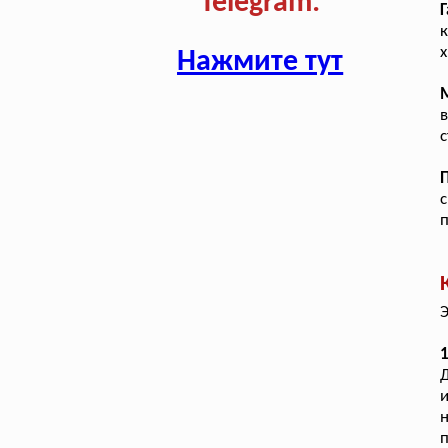
Telegram:
Г
х
Нажмите тут
в
с
с
п
Э
1
Д
и
н
п