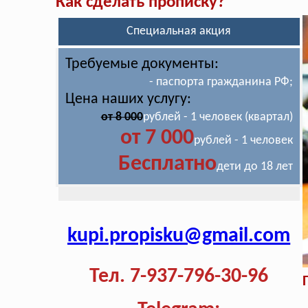
Как сделать прописку?
Специальная акция
Требуемые документы:
- паспорта гражданина РФ;
Цена наших услугу:
от 8 000
рублей - 1 человек (квартал)
от 7 000
рублей - 1 человек
Бесплатно
дети до 18 лет
kupi.propisku@gmail.com
Тел. 7-937-796-30-96