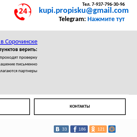
Тел. 7-937-796-30-96
kupi.propisku@gmail.com
Telegram:
Нажмите тут
 в Сорочинске
пунктов верить:
 проходят проверку
лашение письменно
олагаются партнеры
КОНТАКТЫ
33
186
121