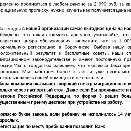
ременно прописаться в любом районе за 2 990 руб. за кв
фициальную прописку, нужно изучить как получается цена на
а сегодня
в нашей организации самая выгодная цена на н
убеждены, что такая стоимость доступна, учитывайте, 
возрастает цифра обслуживания, запомните, что за 1 0
нормальную регистрацию в Сорочинске. Выбрав нашу ор
положительный результат и бесплатные советы, наши с
миграционном законодательстве и имеют постоянную пр
России.Мы с гордостью заявляем, что являемся бесспор
прописки. Мы работаем более 5 лет и уже несколько 
оспользовались нашей помощью и не пожалели.
аша компания оказывает широкий спектр миграционных ус
олько через паспортный стол. Даже если Вы проживаете и 
регионе Российской Федерации, то форма 3 решит бол
ущественным преимуществом при устройстве на работу.
огласно букве закона, если ребенку не исполнилось 14 
зрослых.
егистрация по месту пребывания позволит Вам: