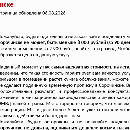
нске
траница обновлена 06.08.2026
ожалуйста, будьте бдительны и не заказывайте подделки у
орочинске не может, быть меньше 8 000 рублей (за 90 дн
 жилом помещении за 2 900 руб. , знайте - это развод. Что
бразуется цена на данную услугу.
На данный момент
у нас самая адекватная стоимость на лег
веренны, что такая стоимость гарантирует вам качество ус
ильцом в помещении растет сумма обслуживания, можете ве
е сделают подлинную временную прописку в Сорочинске. В
положительный результат и профессиональные консульта
зменения в миграционном законодательстве и имеют каждод
ОМВД нашей страны. Мы с гордостью говорим, что являем
егистрации. Мы в деле более 5 лет и уже сотни клиентов
ашим содействием и благодарны нам.
Пожалуйста, будьте осторожны и не покупайте поддель
орочинске не должна, оцениваться дешевле восьми тысяч