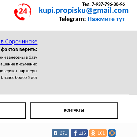
Тел. 7-937-796-30-96
kupi.propisku@gmail.com
Telegram:
Нажмите тут
 в Сорочинске
 фактов верить:
нки занесены в базу
лашение письменно
доверяют партнеры
бизнес более 5 лет
КОНТАКТЫ
271
116
161