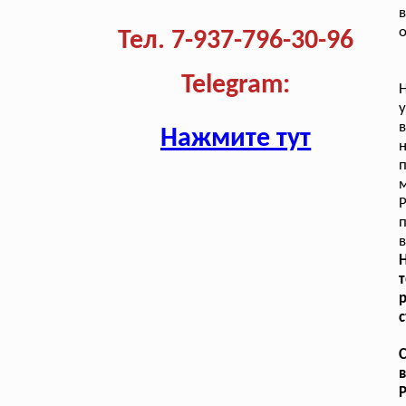
в
о
Тел. 7-937-796-30-96
Telegram:
Н
Нажмите тут
в
Н
т
с
С
в
Р