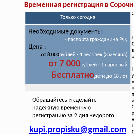
Временная регистрация в Сорочи
С
Только сегодня
Необходимые документы:
П
- паспорта гражданина РФ;
С
Цена :
в
от 8 000
рублей - 1 человек (3 месяца)
о
от 7 000
рублей - 1 взрослый
Бесплатно
у
дети до 18 лет
ж
н
Обращайтесь и сделайте
и
надежную временную
р
регистрацию за 2 дня недорого.
н
kupi.propisku@gmail.com
С